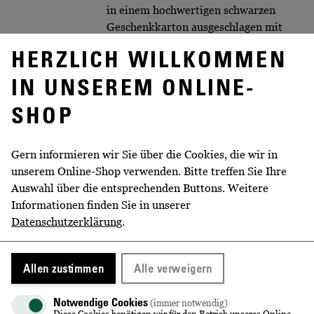
in einem hochwertigen schwarzen
Geschenkkarton ausgeschlagen mit
schwarzer Seide
HERZLICH WILLKOMMEN
Rebsorte
Traminer
IN UNSEREM ONLINE-
Lage
Radebeuler Goldener Wagen
SHOP
Prämierung
Gold (Berliner Wein Trophy/
Landesweinprämierung) Silber
Gern informieren wir Sie über die Cookies, die wir in
(Mundus Vini Nordic)
unserem Online-Shop verwenden. Bitte treffen Sie Ihre
Auswahl über die entsprechenden Buttons. Weitere
Nennvolumen
0,5 l
Informationen finden Sie in unserer
Alkoholgehalt
12 % vol
Datenschutzerklärung
.
Abfüller/Hersteller
Sächsiches Staatsweingut GmbH
Schloss Wackerbarth,
Allen zustimmen
Alle verweigern
Wackerbarthstraße 1, 01445
Radebeul / Staatliche Porzellan-
Notwendige Cookies
(immer notwendig)