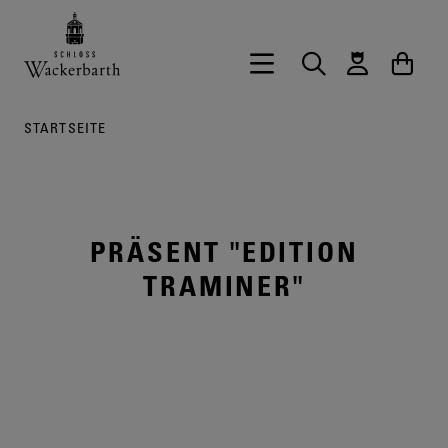
Zurück zur Startseite vom Onlineshop 
Hauptnavigation öffnen
Suche
Waren
STARTSEITE
PRÄSENT "EDITION
TRAMINER"