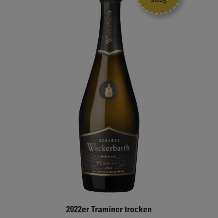
auch
zum
gefallen!
navigieren
benutzen
2022er Traminer trocken