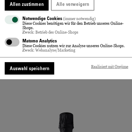
Allen zustimmen
Alle verweigern
Präsent "Hommage 1836"
Notwendige Cookies
(immer notwendig)
Diese Cookies benötigen wir für den Betrieb unseres Online-
Shops.
34,90 €
Zweck: Betrieb des Online-Shops
In de
Matomo Analytics
Diese Cookies nutzen wir zur Analyse unseres Online-Shops.
Inkl. 19% MwSt.
,
exkl.
Versandkosten
Zweck: Webanalyse/Marketing
Realisiert mit Orejime
Auswahl speichern