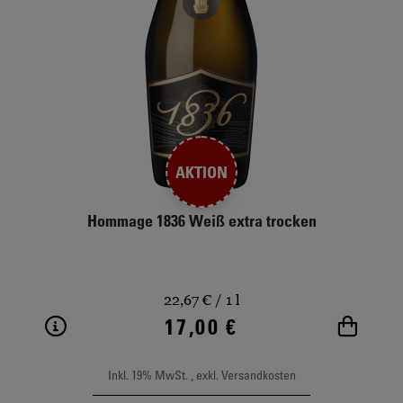
AKTION
Hommage 1836 Weiß extra trocken
22,67 €
/ 1 l
17,00 €
Weitere Informationen
In de
Inkl. 19% MwSt.
,
exkl.
Versandkosten