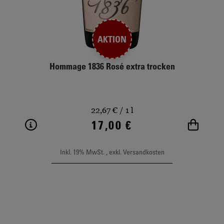
AKTION
Hommage 1836 Rosé extra trocken
22,67 €
/ 1 l
17,00 €
Weitere Informationen
In de
Inkl. 19% MwSt.
,
exkl.
Versandkosten