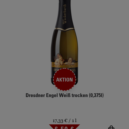
AKTION
Dresdner Engel Weiß trocken (0,375l)
17,33 €
/ 1 l
Sonderpreis
6,50 €