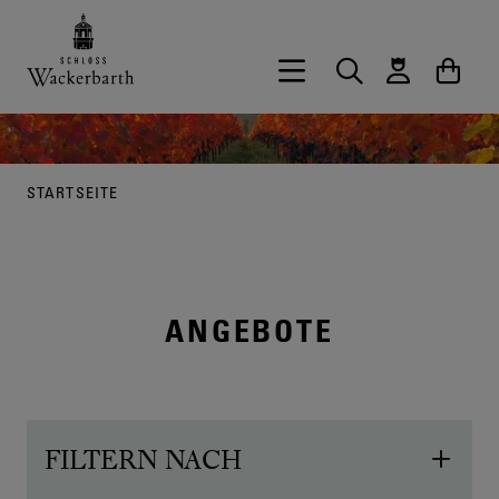
Zurück zur Startseite vom Onlineshop 
Hauptnavigation öffnen
Suche
Waren
STARTSEITE
ANGEBOTE
FILTERN NACH