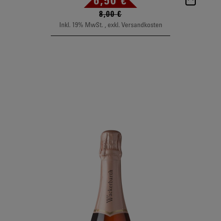
In de
Regulärer Preis
8,00 €
Inkl. 19% MwSt.
,
exkl.
Versandkosten