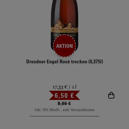
AKTION
Dresdner Engel Rosé trocken (0,375l)
17,33 €
/ 1 l
Sonderpreis
6,50 €
In de
Regulärer Preis
8,00 €
Inkl. 19% MwSt.
,
exkl.
Versandkosten