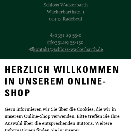
Schloss Wackerbarth
Wackerbarthstr. 1
01445 Radebeul
0351.89 55-0
0351.89 55-150
kontakt@schloss-wackerbarth.de
Alles zum Erlebnisweingut unter
https://www.schloss-
HERZLICH WILLKOMMEN
wackerbarth.de
IN UNSEREM ONLINE-
SHOP
Gern informieren wir Sie über die Cookies, die wir in
EINFACH BESTELLEN
unserem Online-Shop verwenden. Bitte treffen Sie Ihre
Auswahl über die entsprechenden Buttons. Weitere
Lieferung innerhalb Deutschlands
Informationen finden Sie in unserer