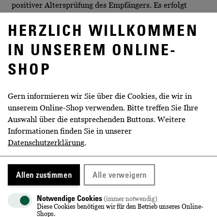
positiver Altersprüfung des Empfängers. Es erfolgt
keine Zustellung an Personen unter 18 Jahren. Es sind
HERZLICH WILLKOMMEN
keine Abstellgenehmigungen möglich, da die Übergabe
nur persönlich erfolgt.
IN UNSEREM ONLINE-
KEINE PACKSTATIONEN / KEINE
ABSTELLGENEHMIGUNG
SHOP
Bitte beachten Sie, dass eine Zustellung unserer Ware
an Packstationen oder an Filialen der Deutschen Post,
Gern informieren wir Sie über die Cookies, die wir in
DHL etc. nicht möglich ist.
unserem Online-Shop verwenden. Bitte treffen Sie Ihre
Es sind keine Abstellgenehmigungen möglich, da die
Auswahl über die entsprechenden Buttons. Weitere
Übergabe nur persönlich erfolgt.
Informationen finden Sie in unserer
VERKAUF VOR ORT
Datenschutzerklärung
.
Gern können Sie unser Erlebnisweingut besuchen und
direkt bei uns einkaufen. Adresse & Öffnungszeiten
finden Sie hier:
Allen zustimmen
Alle verweigern
Verkauf im Weingut
Notwendige Cookies
(immer notwendig)
Diese Cookies benötigen wir für den Betrieb unseres Online-
Shops.