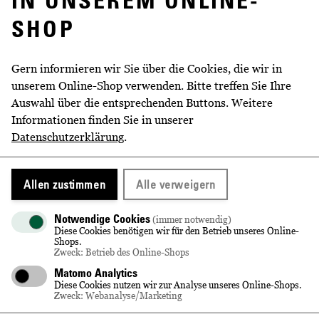
Kabinett, Prädikatswein, 0,75 l, alc.
SHOP
10,0 % vol & 1 Flasche 2021er
Wackerbarthberg Riesling trocken,
Gern informieren wir Sie über die Cookies, die wir in
Qualitätswein, 0,75 l, alc. 12,0 % vol
unserem Online-Shop verwenden. Bitte treffen Sie Ihre
Nennvolumen
3x 0,75 l
Auswahl über die entsprechenden Buttons. Weitere
Informationen finden Sie in unserer
Alkoholgehalt
10,0 % vol - 13,5 % vol
Datenschutzerklärung
.
Abfüller/Hersteller
Sächsisches Staatsweingut GmbH
Schloss Wackerbarth,
Allen zustimmen
Alle verweigern
Wackerbarthstraße 1, 01445
Radebeul
Notwendige Cookies
(immer notwendig)
Diese Cookies benötigen wir für den Betrieb unseres Online-
Erzeugnis aus
Deutschland
Shops.
Zweck: Betrieb des Online-Shops
Allergen-Hinweis
Wein enthält Sulfite.
Matomo Analytics
Diese Cookies nutzen wir zur Analyse unseres Online-Shops.
Zweck: Webanalyse/Marketing