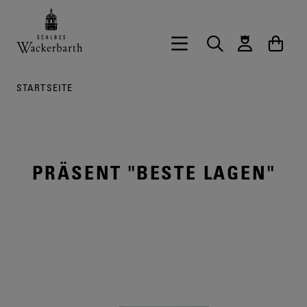
Zurück zur Startseite vom Onlineshop 
Hauptnavigation öffnen
Suche
Waren
STARTSEITE
PRÄSENT "BESTE LAGEN"