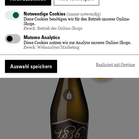
Diese
Slider
Folie
Artikel
mit
1
Notwendige Cookies
(immer notwendig)
könnten
3
von
Diese Cookies benötigen wir für den Betrieb unseres Online-
Shops.
Ihnen
Folien,
3
GOLD
Zweck: Betrieb des Online-Shops
AWC Vienna
eventuell
Pfeiltasten
Matomo Analytics
2025
auch
zum
Diese Cookies nutzen wir zur Analyse unseres Online-Shops.
Zweck: Webanalyse/Marketing
gefallen!
navigieren
benutzen
GOLD
Realisiert mit Orejime
Auswahl speichern
Deutscher
Sektpreis