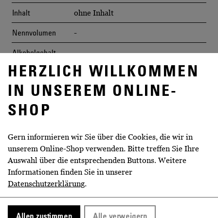
Inhalt
ohne Inhalt
Nennvolumen
-
Alkoholgehalt
-
HERZLICH WILLKOMMEN
Abfüller/Hersteller
-
IN UNSEREM ONLINE-
Erzeugnis aus
Deutschland
SHOP
Allergen-Hinweis
-
Gern informieren wir Sie über die Cookies, die wir in
unserem Online-Shop verwenden. Bitte treffen Sie Ihre
Auswahl über die entsprechenden Buttons. Weitere
DIESE ARTIKEL KÖNNTEN
Informationen finden Sie in unserer
IHNEN EVENTUELL AUCH
Datenschutzerklärung
.
GEFALLEN!
Allen zustimmen
Alle verweigern