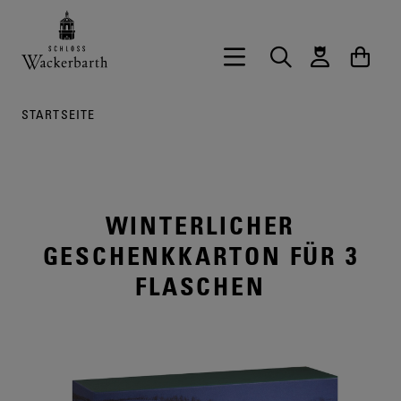
Zurück zur Startseite vom Onlineshop 
Hauptnavigation öffnen
Suche
Waren
STARTSEITE
WINTERLICHER
GESCHENKKARTON FÜR 3
FLASCHEN