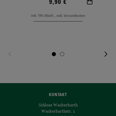
9,90 €
In den Wa
Inkl. 19% MwSt.
,
exkl.
Versandkosten
KONTAKT
Schloss Wackerbarth
Wackerbarthstr. 1