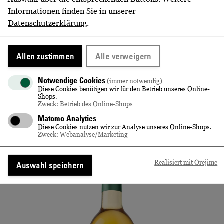
Allergen-Hinweis
keine
Informationen finden Sie in unserer
Datenschutzerklärung
.
Allen zustimmen
Alle verweigern
DIESE ARTIKEL KÖNNTEN
IHNEN EVENTUELL AUCH
Notwendige Cookies
(immer notwendig)
Diese Cookies benötigen wir für den Betrieb unseres Online-
GEFALLEN!
Shops.
Zweck: Betrieb des Online-Shops
Matomo Analytics
Diese
Slider
Folie
Diese Cookies nutzen wir zur Analyse unseres Online-Shops.
Artikel
mit
1
Zweck: Webanalyse/Marketing
könnten
2
von
Ihnen
Folien,
2
Realisiert mit Orejime
Auswahl speichern
eventuell
Pfeiltasten
auch
zum
gefallen!
navigieren
benutzen