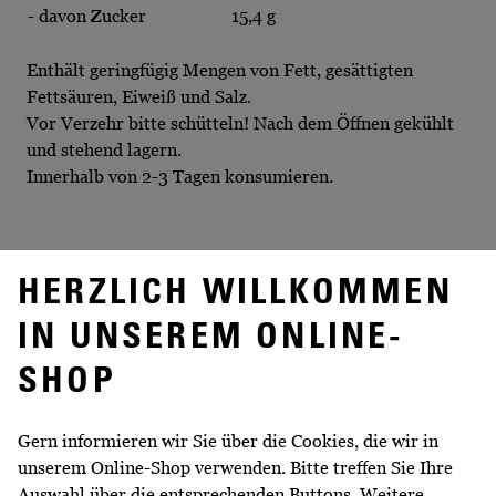
- davon Zucker
15,4 g
Enthält geringfügig Mengen von Fett, gesättigten
Fettsäuren, Eiweiß und Salz.
Vor Verzehr bitte schütteln! Nach dem Öffnen gekühlt
und stehend lagern.
Innerhalb von 2-3 Tagen konsumieren.
HERZLICH WILLKOMMEN
WEITERE INFORMATIONEN
IN UNSEREM ONLINE-
Volumen
0,75 l
SHOP
Abfüller/Hersteller
Vertrieb: Wein- und
SektkellereiWackerbarth GmbH
Gern informieren wir Sie über die Cookies, die wir in
SchlossWackerbarth D-
unserem Online-Shop verwenden. Bitte treffen Sie Ihre
01445Radebeul
Auswahl über die entsprechenden Buttons. Weitere