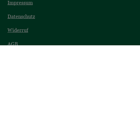
Impressum
Datenschutz
Widerruf
AGB
Barrierefreiheit
SICHER EINKAUFEN
Datenschutz
Sichere Zahlung
Umfassender Service