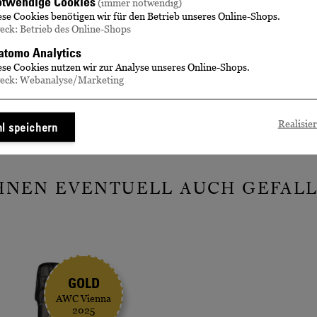
twendige Cookies
(immer notwendig)
ese Cookies benötigen wir für den Betrieb unseres Online-Shops.
eck: Betrieb des Online-Shops
tomo Analytics
ese Cookies nutzen wir zur Analyse unseres Online-Shops.
eck: Webanalyse/Marketing
10 Tagen verbrauchen.
Realisie
l speichern
IHNEN EVENTUELL AUCH GEFALL
GOLD
AWC Vienna
2025