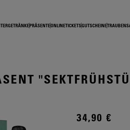
shop Schloss Wackerbarth
TERGETRÄNKE
PRÄSENTE
ONLINETICKETS
GUTSCHEINE
TRAUBENS
ÄSENT "SEKTFRÜHSTÜ
34,90 €