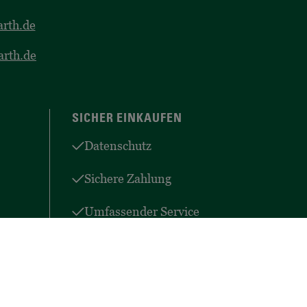
rth.de
arth.de
SICHER EINKAUFEN
Datenschutz
Sichere Zahlung
Umfassender Service