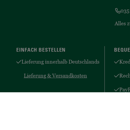
035
Alles 
EINFACH BESTELLEN
BEQUE
Lieferung innerhalb Deutschlands
Kred
Lieferung & Versandkosten
Rec
PayP
Zah