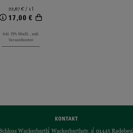
22,67 €
/ 1 l
17,00 €
b
Weitere Informationen
In den Warenkorb
Inkl. 19% MwSt.
,
exkl.
Versandkosten
KONTAKT
Schloss Wackerbarth
Wackerbarthstr. 1
01445 Radebeu