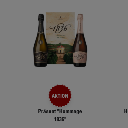
auch
zum
2
gefallen!
navigieren
benutzen
AKTION
Präsent "Hommage
H
1836"