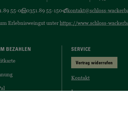
1.89 55-0
0351.89 55-150
kontakt@schloss-wackerba
zum Erlebnisweingut unter
https://www.schloss-wackerb
M BEZAHLEN
SERVICE
itkarte
Vertrag widerrufen
hnung
Kontakt
al
Impressum
lungsarten
Datenschutz
Widerruf