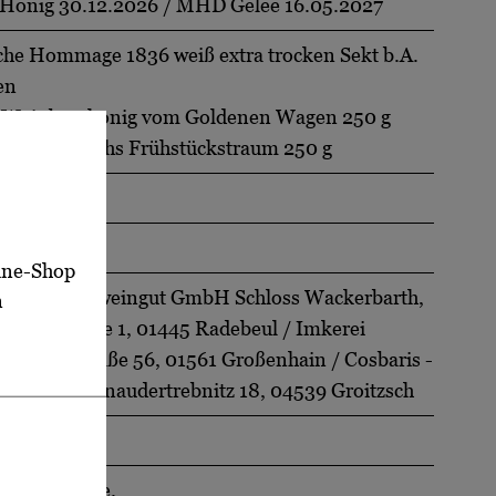
onig 30.12.2026 / MHD Gelee 16.05.2027
sche Hommage 1836 weiß extra trocken Sekt b.A.
en
s Weinberghonig vom Goldenen Wagen 250 g
s Wackerbarths Frühstückstraum 250 g
 vol
line-Shop
iches Staatsweingut GmbH Schloss Wackerbarth,
n
rbarthstraße 1, 01445 Radebeul / Imkerei
, Hauptstraße 56, 01561 Großenhain / Cosbaris -
 Hilser, Schnaudertrebnitz 18, 04539 Groitzsch
chland
nthält Sulfite.