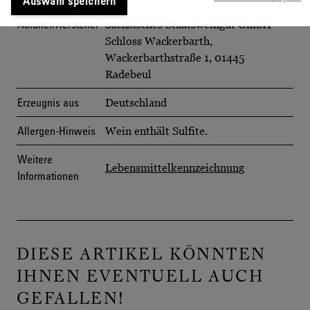
Auswahl speichern
Abfüller/Hersteller
Sächsisches Staatsweingut GmbH
Schloss Wackerbarth,
Wackerbarthstraße 1, 01445
Radebeul
Erzeugnis aus
Deutschland
Allergen-Hinweis
Wein enthält Sulfite.
Weitere
Lebensmittelkennzeichnung
Informationen
DIESE ARTIKEL KÖNNTEN
IHNEN EVENTUELL AUCH
GEFALLEN!