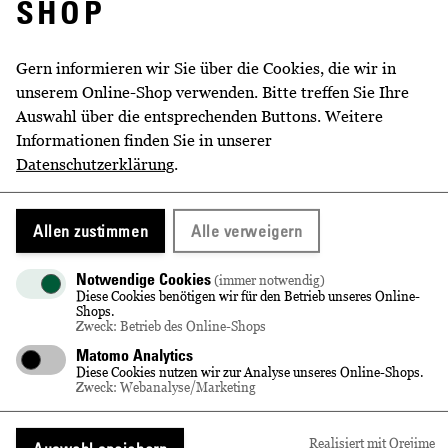
SHOP
WEITERE INFORMATIONEN
Gern informieren wir Sie über die Cookies, die wir in
unserem Online-Shop verwenden. Bitte treffen Sie Ihre
Volumen
0,75 l
Auswahl über die entsprechenden Buttons. Weitere
Informationen finden Sie in unserer
Rebsorte
Traminer, Riesling
Datenschutzerklärung
.
Jahrgang
2023
Allen zustimmen
Alle verweigern
Lage
Radebeuler Paradies
Qualitätsstufe
Notwendige Cookies
Deutscher Prädikatswein Kabinett
(immer notwendig)
Diese Cookies benötigen wir für den Betrieb unseres Online-
Shops.
Geschmack
fruchtsüß
Zweck: Betrieb des Online-Shops
Matomo Analytics
Alkoholgehalt
11,5 % vol
Diese Cookies nutzen wir zur Analyse unseres Online-Shops.
Zweck: Webanalyse/Marketing
Restsüße
19,0 g/l
Säure
6,8 g/l
Realisiert mit Orejime