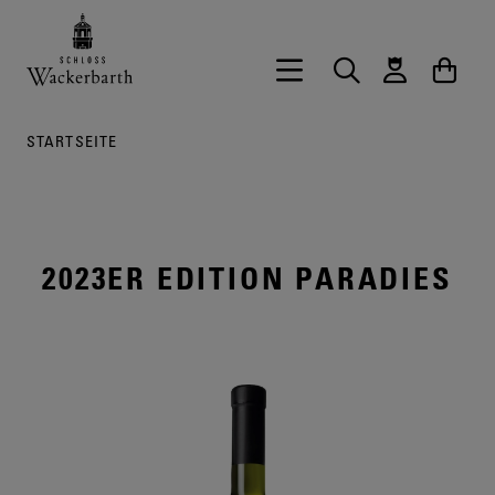
Zurück zur Startseite vom Onlineshop 
Hauptnavigation öffnen
Suche
Waren
STARTSEITE
2023ER EDITION PARADIES