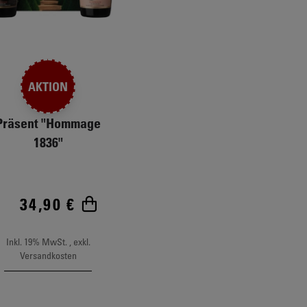
AKTION
Präsent "Hommage
1836"
34,90 €
b
In den Warenkorb
Inkl. 19% MwSt.
,
exkl.
Versandkosten