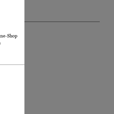
NEN
 Uhr
Stunden
line-Shop
n