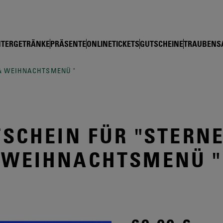
shop Schloss Wackerbarth
TERGETRÄNKE
PRÄSENTE
ONLINETICKETS
GUTSCHEINE
TRAUBENS
& WEIHNACHTSMENÜ "
SCHEIN FÜR "STERN
WEIHNACHTSMENÜ "