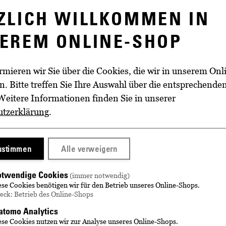
WEITERE INFORMATIO
ZLICH WILLKOMMEN IN
Beginn
18:00
EREM ONLINE-SHOP
Verkehrsmitteln:
Dauer
ca. 5 
h Richtung Meißen ca. 15
rmieren wir Sie über die Cookies, die wir in unserem On
. Bitte treffen Sie Ihre Auswahl über die entsprechende
Weitere Informationen finden Sie in unserer
Radebeul West
utzerklärung
.
er ca. 5 Minuten Fußweg
 Schloss Wackerbarth
zustimmen
Alle verweigern
plätze zur Verfügung.
twendige Cookies
(immer notwendig)
ese Cookies benötigen wir für den Betrieb unseres Online-Shops.
 telefonisch
eck: Betrieb des Online-Shops
tomo Analytics
ese Cookies nutzen wir zur Analyse unseres Online-Shops.