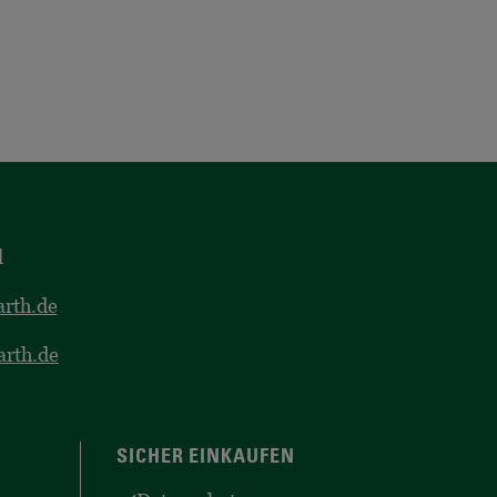
l
rth.de
arth.de
SICHER EINKAUFEN