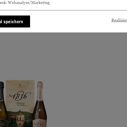
eck: Webanalyse/Marketing
IHNEN EVENTUELL AUCH GEFALL
Realisie
l speichern