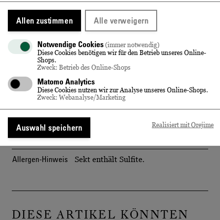
Herstellungsart
keine Angabe
Allen zustimmen
Alle verweigern
Alkoholgehalt
12,5 % vol
Notwendige Cookies
(immer notwendig)
Diese Cookies benötigen wir für den Betrieb unseres Online-
Restsüße
20,0 g/l
Shops.
Zweck: Betrieb des Online-Shops
Säure
6,7 g/l
Matomo Analytics
Diese Cookies nutzen wir zur Analyse unseres Online-Shops.
Abfüller/Hersteller
Vertrieb: Wein- und Sektkellerei
Zweck: Webanalyse/Marketing
Wackerbarth GmbH, D-01445
Radebeul
Realisiert mit Orejime
Auswahl speichern
Erzeugnis aus
Deutschland
Allergen-Hinweis
Sekt enthält Sulfite.
DIESE ARTIKEL KÖNNTEN