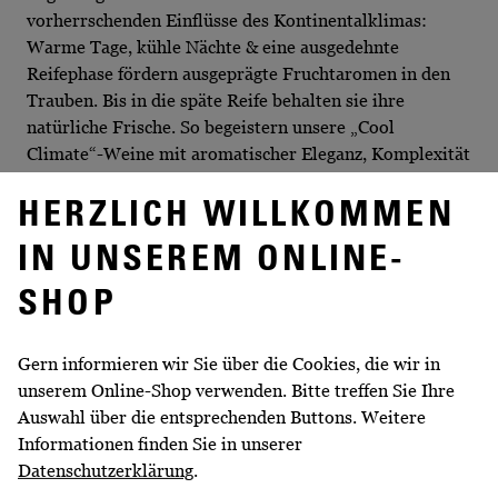
vorherrschenden Einflüsse des Kontinentalklimas:
Warme Tage, kühle Nächte & eine ausgedehnte
Reifephase fördern ausgeprägte Fruchtaromen in den
Trauben. Bis in die späte Reife behalten sie ihre
natürliche Frische. So begeistern unsere „Cool
Climate“-Weine mit aromatischer Eleganz, Komplexität
und Finesse.
HERZLICH WILLKOMMEN
IN UNSEREM ONLINE-
WEITERE INFORMATIONEN
SHOP
Volumen
0,75 l
Gern informieren wir Sie über die Cookies, die wir in
unserem Online-Shop verwenden. Bitte treffen Sie Ihre
Rebsorte
Riesling, Weißburgunder, Kerner
Auswahl über die entsprechenden Buttons. Weitere
Jahrgang
keine Angabe
Informationen finden Sie in unserer
Datenschutzerklärung
.
Geschmack
trocken