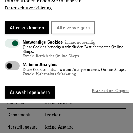
Informationen finden Sie in unserer
vorherrschenden Einflüsse des Kontinentalklimas:
Datenschutzerklärung
.
Warme Tage, kühle Nächte & eine ausgedehnte
Reifephase fördern ausgeprägte Fruchtaromen in den
Trauben. Bis in die späte Reife behalten sie ihre
Allen zustimmen
Alle verweigern
natürliche Frische. So begeistern unsere „Cool
Climate“-Weine mit aromatischer Eleganz, Komplexität
Notwendige Cookies
(immer notwendig)
und Finesse.
Diese Cookies benötigen wir für den Betrieb unseres Online-
Shops.
Zweck: Betrieb des Online-Shops
Matomo Analytics
Diese Cookies nutzen wir zur Analyse unseres Online-Shops.
WEITERE INFORMATIONEN
Zweck: Webanalyse/Marketing
Volumen
0,375 l
Realisiert mit Orejime
Auswahl speichern
Jahrgang
keine Angabe
Geschmack
trocken
Herstellungsart
keine Angabe