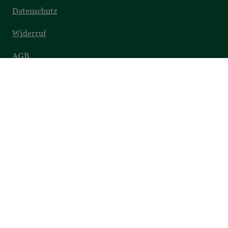
Datenschutz
Widerruf
AGB
Barrierefreiheit
SICHER EINKAUFEN
Datenschutz
Sichere Zahlung
Umfassender Service