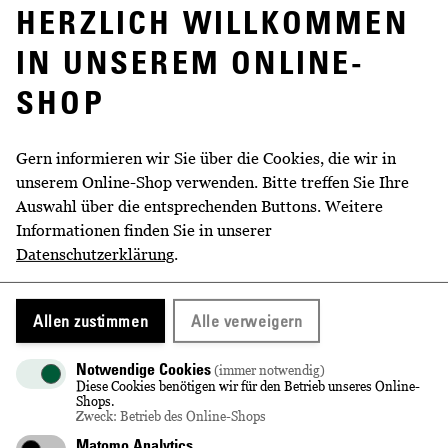
HERZLICH WILLKOMMEN
Für besten Genuss empfehlen wir eine Trinktemperatur
von 16 bis 18 °C.
IN UNSEREM ONLINE-
SHOP
WEITERE INFORMATIONEN
Gern informieren wir Sie über die Cookies, die wir in
unserem Online-Shop verwenden. Bitte treffen Sie Ihre
Auswahl über die entsprechenden Buttons. Weitere
Volumen
0,75 l
Informationen finden Sie in unserer
Rebsorte
Blaufränkisch
Datenschutzerklärung
.
Jahrgang
2022
Allen zustimmen
Alle verweigern
Lage
Thonberg
Notwendige Cookies
(immer notwendig)
Qualitätsstufe
Deutscher Qualitätswein
Diese Cookies benötigen wir für den Betrieb unseres Online-
Shops.
Geschmack
trocken
Zweck: Betrieb des Online-Shops
Matomo Analytics