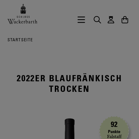
Zurück zur Startseite vom Onlineshop 
Hauptnavigation öffnen
Suche
Waren
STARTSEITE
2022ER BLAUFRÄNKISCH
TROCKEN
92
Punkte
Falstaff