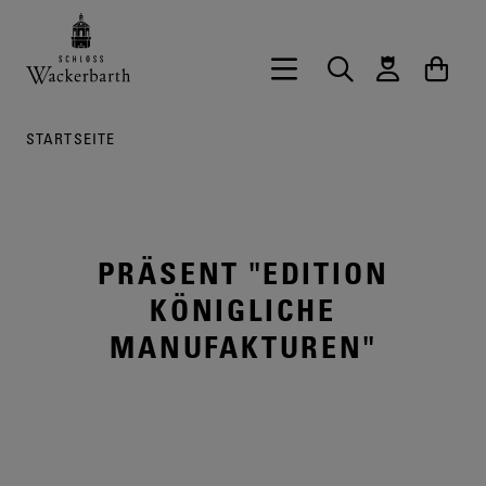
Zurück zur Startseite vom Onlineshop 
Hauptnavigation öffnen
Suche
Waren
STARTSEITE
PRÄSENT "EDITION
KÖNIGLICHE
MANUFAKTUREN"