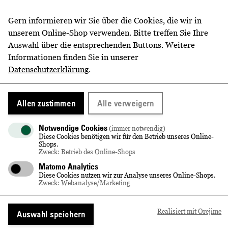
prickelnden Gaumenfreuden.
Gern informieren wir Sie über die Cookies, die wir in
Porzellanmanufaktur Meissen
unserem Online-Shop verwenden. Bitte treffen Sie Ihre
Die Porzellanmanufaktur Meissen steht seit ihrer
Auswahl über die entsprechenden Buttons. Weitere
Gründung 1710 für höchste Porzellanqualität und
Informationen finden Sie in unserer
außerordentliche Handwerkskunst. Dessen
Datenschutzerklärung
.
geschichtsträchtiges Signet, die blau­en Gekreuzten
Schwerter, steht weltweit für diese Attribute ein. Die
Qualität Meissener Porzellans beginnt im manufaktur­
Allen zustimmen
Alle verweigern
eigenen Bergwerk unweit von Meißen, in dem tagtäglich
reinstes Kaolin abgebaut wird. Die weiße Tonerde ist
Notwendige Cookies
(immer notwendig)
Diese Cookies benötigen wir für den Betrieb unseres Online-
der Schlüssel zu der signifikanten Strahlkraft Meissener
Shops.
Porzellans. Die richtige Mi­schung des Kaolins mit
Zweck: Betrieb des Online-Shops
einheimischem Feldspat und Quarz wur­de in Meißen in
Matomo Analytics
über 300 Jahren verfeinert und wird bis heute von
Diese Cookies nutzen wir zur Analyse unseres Online-Shops.
Zweck: Webanalyse/Marketing
Hand hergestellt.
Realisiert mit Orejime
Auswahl speichern