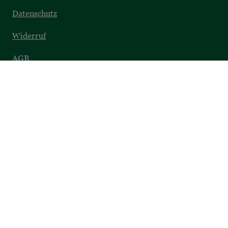
Datenschutz
Widerruf
AGB
Barrierefreiheit
SICHER EINKAUFEN
Datenschutz
Sichere Zahlung
Umfassender Service