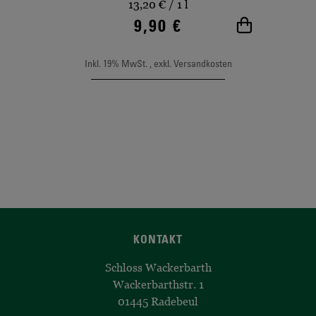
13,20 €
/ 1 l
9,90 €
In den Wa
Inkl. 19% MwSt.
,
exkl.
Versandkosten
KONTAKT
Schloss Wackerbarth
Wackerbarthstr. 1
01445 Radebeul