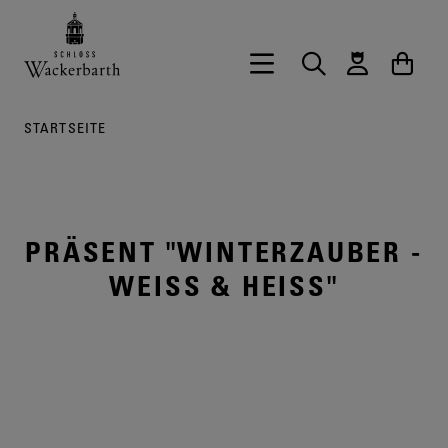
Zurück zur Startseite vom Onlineshop 
Hauptnavigation öffnen
Suche
Waren
STARTSEITE
PRÄSENT "WINTERZAUBER -
WEISS & HEISS"