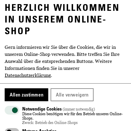
HERZLICH WILLKOMMEN
IN UNSEREM ONLINE-
WEITERE INFORMATIONEN
SHOP
Inhalt
1 Flasche Wackerbarths Weiß & Heiß,
0,75 l
Gern informieren wir Sie über die Cookies, die wir in
2 Glühwein-Tassen Wackerbarths
unserem Online-Shop verwenden. Bitte treffen Sie Ihre
Weiß & Heiß
Auswahl über die entsprechenden Buttons. Weitere
im hochwertigen Geschenkkarton
Informationen finden Sie in unserer
Datenschutzerklärung
.
Nennvolumen
0,75 l
Alkoholgehalt
8 % vol
Allen zustimmen
Alle verweigern
Abfüller/Hersteller
Vertrieb: Sächsisches Staatsweingut
GmbH Schloss Wackerbarth,
Notwendige Cookies
(immer notwendig)
Wackerbarthstraße 1, 01445
Diese Cookies benötigen wir für den Betrieb unseres Online-
Shops.
Radebeul
Zweck: Betrieb des Online-Shops
Matomo Analytics