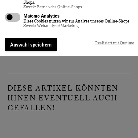
Säure
6,7 g/l
Shops.
Zweck: Betrieb des Online-Shops
Abfüller/Hersteller
Vertrieb: Wein- und Sektkellerei
Matomo Analytics
Wackerbarth GmbH, D-01445
Diese Cookies nutzen wir zur Analyse unseres Online-Shops.
Zweck: Webanalyse/Marketing
Radebeul
Erzeugnis aus
Deutschland
Realisiert mit Orejime
Auswahl speichern
Allergen-Hinweis
Sekt enthält Sulfite.
DIESE ARTIKEL KÖNNTEN
IHNEN EVENTUELL AUCH
GEFALLEN!
Diese
Slider
Folie
Artikel
mit
1