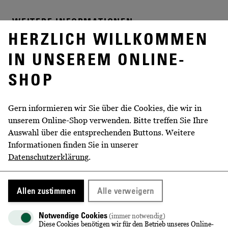
WEITERE INFORMATIONEN
HERZLICH WILLKOMMEN
Volumen
0,75 l
IN UNSEREM ONLINE-
Rebsorte
Grauburgunder, Weißburgunder,
SHOP
Spätburgunder
Jahrgang
2018
Gern informieren wir Sie über die Cookies, die wir in
unserem Online-Shop verwenden. Bitte treffen Sie Ihre
Prämierung
Mundus Vini Frühjahrs Edition
Auswahl über die entsprechenden Buttons. Weitere
Informationen finden Sie in unserer
Geschmack
brut
Datenschutzerklärung
.
Herstellungsart
Klassische Flaschengärung
Alkoholgehalt
12,5 % vol
Allen zustimmen
Alle verweigern
Restsüße
4,9 g/l
Notwendige Cookies
(immer notwendig)
Diese Cookies benötigen wir für den Betrieb unseres Online-