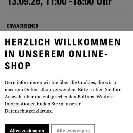
13.09.26, 11:00 -18:00 Uhr
ERWACHSENER
10,00 €
Inkl. 19% MwSt.
HERZLICH WILLKOMMEN
IN UNSEREM ONLINE-
Menge
SHOP
KINDER 7-16 JAHRE
Gern informieren wir Sie über die Cookies, die wir in
5,00 €
Inkl. 19% MwSt.
unserem Online-Shop verwenden. Bitte treffen Sie Ihre
Auswahl über die entsprechenden Buttons. Weitere
Informationen finden Sie in unserer
Menge
Datenschutzerklärung
.
KINDER BIS 6 JAHRE
Allen zustimmen
Alle verweigern