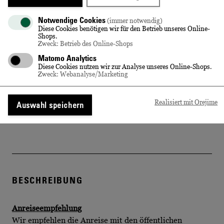
0,00 €
Inkl. 19% MwSt.
Notwendige Cookies
(immer notwendig)
Diese Cookies benötigen wir für den Betrieb unseres Online-
Menge
Shops.
Zweck: Betrieb des Online-Shops
Matomo Analytics
Diese Cookies nutzen wir zur Analyse unseres Online-Shops.
In den Warenkorb
Zweck: Webanalyse/Marketing
Realisiert mit Orejime
Auswahl speichern
BESCHREIBUNG
Anreiseempfehlung
Wir empfehlen die Anreise mit den öffentlichen