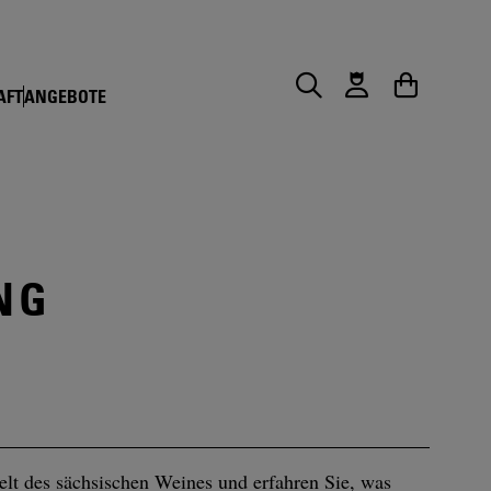
AFT
ANGEBOTE
Suche
Warenkorb
NG
elt des sächsischen Weines und erfahren Sie, was