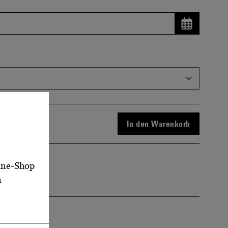
Datum wähle
In den Warenkorb
line-Shop
n
NEN