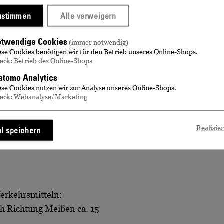
zustimmen
Alle verweigern
kann es von Januar bis
Beginn
13. &
r Führungen anzupassen. Wir
twendige Cookies
(immer notwendig)
Dauer
ca. 1 
ese Cookies benötigen wir für den Betrieb unseres Online-Shops.
eck: Betrieb des Online-Shops
tomo Analytics
t, bitten wir Sie, auf
ese Cookies nutzen wir zur Analyse unseres Online-Shops.
eck: Webanalyse/Marketing
r an Führungen durch
Realisie
l speichern
en. In unserer barocken
Verkehrsmitteln:
h Richtung Meißen ca. 15