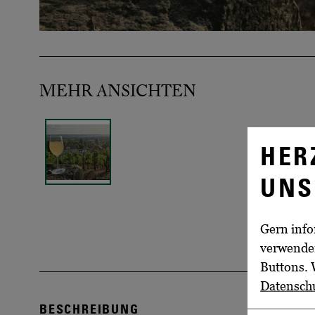
MEHR ANSICHTEN
HER
UNS
Gern info
verwenden
Buttons. 
Datensch
BESCHREIBUNG