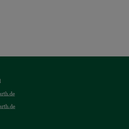
l
rth.de
arth.de