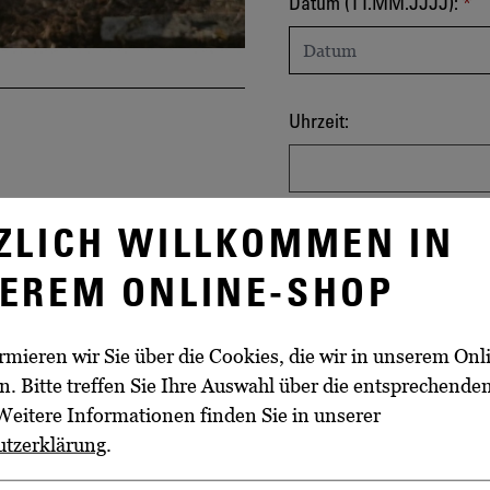
Datum und Uhrzeit
Datum (TT.MM.JJJJ):
Uhrzeit:
ZLICH WILLKOMMEN IN
EREM ONLINE-SHOP
rmieren wir Sie über die Cookies, die wir in unserem On
. Bitte treffen Sie Ihre Auswahl über die entsprechende
Weitere Informationen finden Sie in unserer
utzerklärung
.
WEITERE INFORMATIO