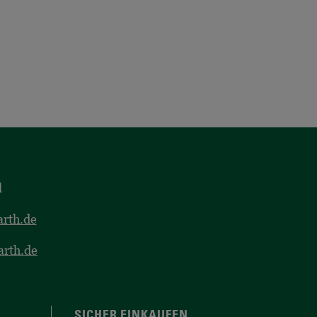
l
rth.de
arth.de
SICHER EINKAUFEN