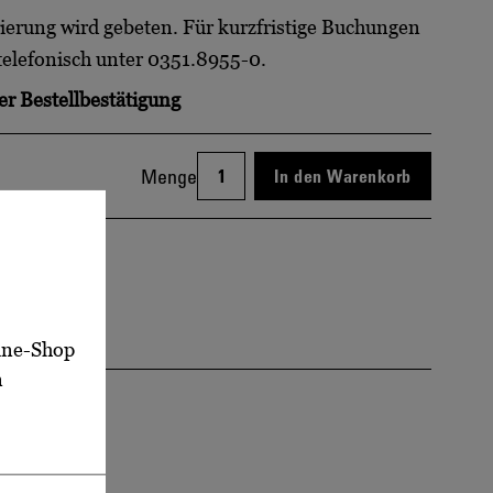
ierung wird gebeten. Für kurzfristige Buchungen
 telefonisch unter 0351.8955-0.
er Bestellbestätigung
Menge
In den Warenkorb
line-Shop
n
NEN
 Uhr