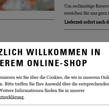
Um rechtzeitige Reserv
erreichen Sie uns gern
Lieferzeit
sofort nach d
ZLICH WILLKOMMEN IN
EREM ONLINE-SHOP
rmieren wir Sie über die Cookies, die wir in unserem On
. Bitte treffen Sie Ihre Auswahl über die entsprechende
Weitere Informationen finden Sie in unserer
WEITERE INFORMATIO
utzerklärung
.
Beginn
rühstücksteller, Mittags-
10:00