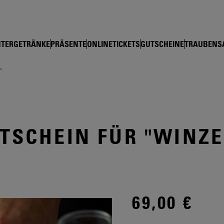
shop Schloss Wackerbarth
TERGETRÄNKE
PRÄSENTE
ONLINETICKETS
GUTSCHEINE
TRAUBENS
"
TSCHEIN FÜR "WINZ
69,00 €