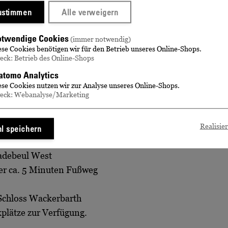
zustimmen
Alle verweigern
r alkoholfreier Getränke
Dauer
ca. 4 
twendige Cookies
(immer notwendig)
ttelunverträglichkeiten
ese Cookies benötigen wir für den Betrieb unseres Online-Shops.
eck: Betrieb des Online-Shops
tomo Analytics
ese Cookies nutzen wir zur Analyse unseres Online-Shops.
eck: Webanalyse/Marketing
Verkehrsmitteln:
h Richtung Meißen ca. 15
Realisie
l speichern
Radebeul West
er ca. 5 Minuten Fußweg
 Schloss Wackerbarth
plätze zur Verfügung.