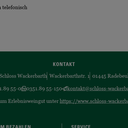
 telefonisch
KONTAKT
Schloss Wackerbarth
Wackerbarthstr. 1
01445 Radebeu
1.89 55-0
0351.89 55-150
kontakt@schloss-wackerba
zum Erlebnisweingut unter
https://www.schloss-wackerb
M BEZAHLEN
SERVICE