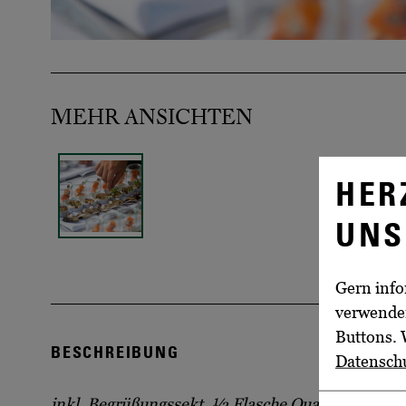
MEHR ANSICHTEN
HER
UNS
Gern info
verwenden
Buttons. 
BESCHREIBUNG
Datensch
inkl. Begrüßungssekt, ½ Flasche Qualitätswein, F