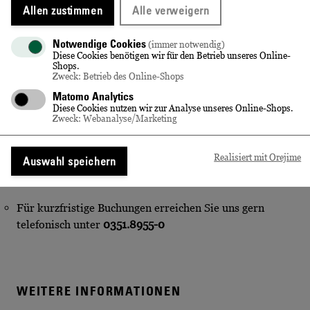
S 1 bis Bahnhof Radebeul-Kötzschenbroda, danach
Allen zustimmen
Alle verweigern
Richtung Meißen ca. 15 Minuten Fußweg
Notwendige Cookies
(immer notwendig)
Diese Cookies benötigen wir für den Betrieb unseres Online-
Linie 4 (Richtung Radebeul) bis zur Haltestelle
Shops.
Radebeul West (Flemmingstraße), danach Richtung
Zweck: Betrieb des Online-Shops
Meißen weiter ca. 5 Minuten Fußweg
Matomo Analytics
Diese Cookies nutzen wir zur Analyse unseres Online-Shops.
Zweck: Webanalyse/Marketing
Linie 4 (Richtung Weinböhla) bis zur Haltestelle
Schloss Wackerbarth
Bei Anreise mit dem PKW stehen kostenlose Parkplätze
Realisiert mit Orejime
Auswahl speichern
zur Verfügung.
Für kurzfristige Buchungen erreichen Sie uns gern
telefonisch unter
0351.8955-0
WEITERE INFORMATIONEN