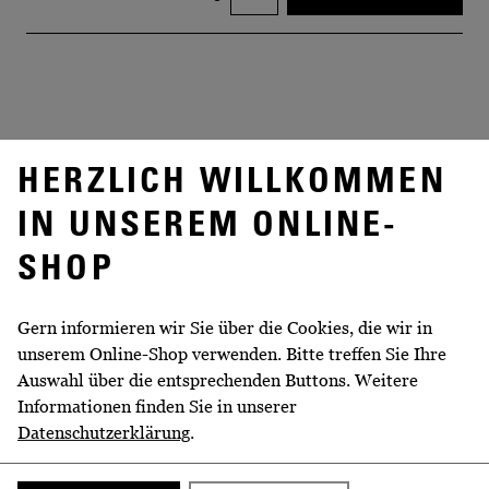
HERZLICH WILLKOMMEN
IN UNSEREM ONLINE-
BESCHREIBUNG
SHOP
Wir bitten um Verständnis, dass treue Vierbeiner an
Führungen durch unsere Manufaktur leider nicht
Gern informieren wir Sie über die Cookies, die wir in
teilnehmen können. In unserer barocken Anlage sind
unserem Online-Shop verwenden. Bitte treffen Sie Ihre
sie jedoch herzlich willkommen.
Auswahl über die entsprechenden Buttons. Weitere
Informationen finden Sie in unserer
Anreiseempfehlung
Datenschutzerklärung
.
Wir empfehlen die Anreise mit den öffentlichen
Verkehrsmitteln: