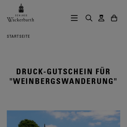
Zurück zur Startseite vom Onlineshop 
Hauptnavigation öffnen
Suche
Waren
STARTSEITE
DRUCK-GUTSCHEIN FÜR
"WEINBERGSWANDERUNG"