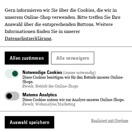
telefonisch unter
0351.8955-0
Gern informieren wir Sie über die Cookies, die wir in
unserem Online-Shop verwenden. Bitte treffen Sie Ihre
Auswahl über die entsprechenden Buttons. Weitere
Informationen finden Sie in unserer
WEITERE INFORMATIONEN
Datenschutzerklärung
.
Beginn
18:00 Uhr
Allen zustimmen
Alle verweigern
Wir holen Sie im Gutsmarkt ab.
Notwendige Cookies
(immer notwendig)
Diese Cookies benötigen wir für den Betrieb unseres Online-
Dauer
ca. 4 Stunden
Shops.
Zweck: Betrieb des Online-Shops
Matomo Analytics
Diese Cookies nutzen wir zur Analyse unseres Online-Shops.
Zweck: Webanalyse/Marketing
DIESE ARTIKEL KÖNNTEN
IHNEN EVENTUELL AUCH
Realisiert mit Orejime
Auswahl speichern
GEFALLEN!