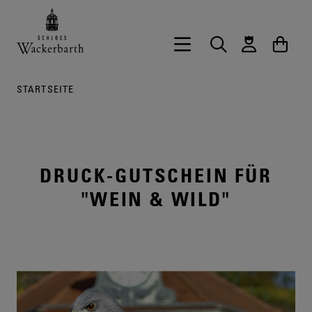
Zurück zur Startseite vom Onlineshop 
Hauptnavigation öffnen
Suche
Waren
STARTSEITE
DRUCK-GUTSCHEIN FÜR
"WEIN & WILD"