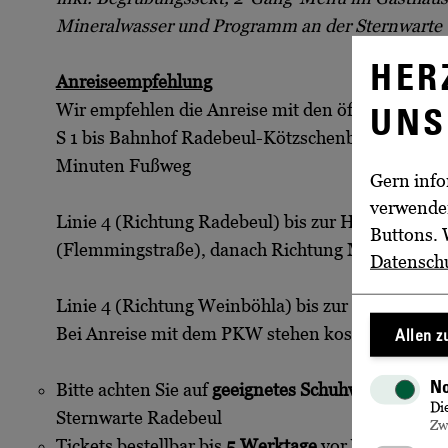
Mineralwasser und Programm an der Sternwarte
HER
Anreiseempfehlung
UNS
Wir empfehlen die Anreise mit den öffentlichen 
S 1 bis Bahnhof Radebeul-Kötzschenbroda, danac
Minuten Fußweg
Gern info
verwenden
Linie 4 (Richtung Radebeul) bis zur Haltestelle 
Buttons. 
(Flemmingstraße), danach Richtung Meißen weit
Datensch
Linie 4 (Richtung Weinböhla) bis zur Haltestelle
Bei Anreise mit dem PKW stehen kostenlose Park
Allen 
No
Bitte achten Sie auf
geeignetes Schuhwerk
für di
Di
Sternwarte Radebeul
Zw
Tickets bestellbar bis
5 Werktage
vor Veranstaltu