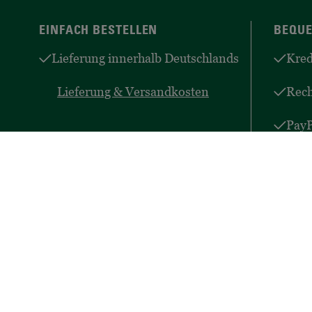
EINFACH BESTELLEN
BEQUE
Lieferung innerhalb Deutschlands
Kred
Lieferung & Versandkosten
Rec
PayP
Zah