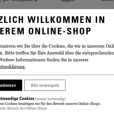
Unser
ZLICH WILLKOMMEN IN
Dauer
ca. 4 
EREM ONLINE-SHOP
Verkehrsmitteln:
h Richtung Meißen ca. 15
rmieren wir Sie über die Cookies, die wir in unserem On
. Bitte treffen Sie Ihre Auswahl über die entsprechende
Radebeul West
Weitere Informationen finden Sie in unserer
er ca. 5 Minuten Fußweg
utzerklärung
.
 Schloss Wackerbarth
plätze zur Verfügung.
zustimmen
Alle verweigern
twendige Cookies
(immer notwendig)
e Weinbergswanderung zur
ese Cookies benötigen wir für den Betrieb unseres Online-Shops.
eck: Betrieb des Online-Shops
ngsbeginn