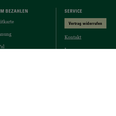
M BEZAHLEN
SERVICE
itkarte
Vertrag widerrufen
hnung
Kontakt
al
Impressum
lungsarten
Datenschutz
Widerruf
AGB
Barrierefreiheit