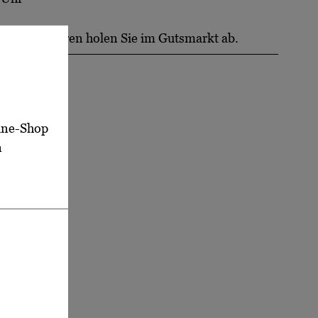
e Moderatoren holen Sie im Gutsmarkt ab.
Stunden
line-Shop
n