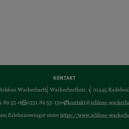
KONTAKT
Schloss Wackerbarth
Wackerbarthstr. 1
01445 Radebeu
1.89 55-0
0351.89 55-150
kontakt@schloss-wackerba
zum Erlebnisweingut unter
https://www.schloss-wackerb