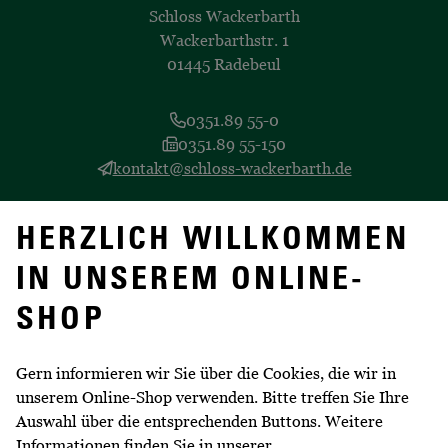
Schloss Wackerbarth
Wackerbarthstr. 1
01445 Radebeul
0351.89 55-0
0351.89 55-150
kontakt@schloss-wackerbarth.de
Alles zum Erlebnisweingut unter
https://www.schloss-
HERZLICH WILLKOMMEN
wackerbarth.de
IN UNSEREM ONLINE-
SHOP
Gern informieren wir Sie über die Cookies, die wir in
EINFACH BESTELLEN
unserem Online-Shop verwenden. Bitte treffen Sie Ihre
Auswahl über die entsprechenden Buttons. Weitere
Lieferung innerhalb Deutschlands
Informationen finden Sie in unserer