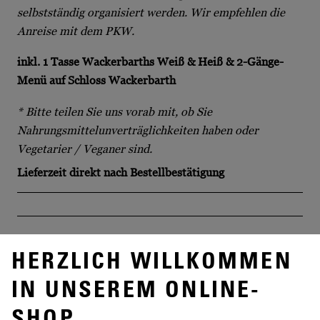
selbstständig organisiert werden. Wir empfehlen die
Anreise mit dem PKW.
inkl. 1 Tasse Wackerbarths Weiß & Heiß & 2-Gänge-
Menü auf Schloss Wackerbarth
* Bitte teilen Sie uns vorab mit, ob Sie
Nahrungsmittelunverträglichkeiten haben oder
Vegetarier / Veganer sind.
Lieferzeit
direkt nach Bestellbestätigung
HERZLICH WILLKOMMEN
IN UNSEREM ONLINE-
SHOP