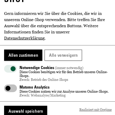
BESCHREIBUNG
Gern informieren wir Sie über die Cookies, die wir in
unserem Online-Shop verwenden. Bitte treffen Sie Ihre
Anreiseempfehlung
Auswahl über die entsprechenden Buttons. Weitere
Wir empfehlen die Anreise mit den öffentlichen
Informationen finden Sie in unserer
Verkehrsmitteln:
Datenschutzerklärung
.
S 1 bis Bahnhof Radebeul-Kötzschenbroda, danach
Richtung Meißen ca. 15 Minuten Fußweg
Allen zustimmen
Alle verweigern
Linie 4 (Richtung Radebeul) bis zur Haltestelle
Radebeul West (Flemmingstraße), danach Richtung
Notwendige Cookies
(immer notwendig)
Diese Cookies benötigen wir für den Betrieb unseres Online-
Meißen weiter ca. 5 Minuten Fußweg
Shops.
Zweck: Betrieb des Online-Shops
Linie 4 (Richtung Weinböhla) bis zur Haltestelle
Matomo Analytics
Schloss Wackerbarth
Diese Cookies nutzen wir zur Analyse unseres Online-Shops.
Zweck: Webanalyse/Marketing
Bei Anreise mit dem PKW stehen kostenlose Parkplätze
zur Verfügung.
Realisiert mit Orejime
Auswahl speichern