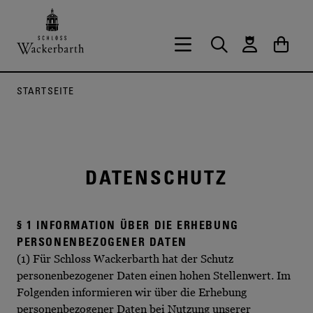
Zurück zur Startseite vom Onlineshop 
Hauptnavigation öffnen
Suche
Waren
STARTSEITE
DATENSCHUTZ
§ 1 INFORMATION ÜBER DIE ERHEBUNG
PERSONENBEZOGENER DATEN
(1) Für Schloss Wackerbarth hat der Schutz
personenbezogener Daten einen hohen Stellenwert. Im
Folgenden informieren wir über die Erhebung
personenbezogener Daten bei Nutzung unserer