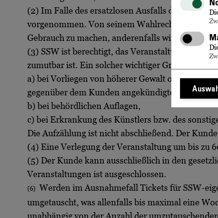
No
(2) Im Falle des ersatzlosen Ausfalls der Veran
Di
Zw
vorgenommen. Von seinem Wahlrecht hat der Kun
Ma
Gebrauch zu machen, anderenfalls wird SSW den
Di
(3) SSW ist berechtigt, das Veranstaltungsprogra
Zw
zumutbar ist. Ein solcher wichtiger Grund liegt be
a) bei Vorliegen von höherer Gewalt oder andere
Auswah
gegenüber dem Kunden angekündigten Form un
b) bei behördlichen Auflagen,
c) bei Erkrankung des Künstlers bzw. des sonstige
Die Aufzählung ist nicht abschließend. Der Kunde
(4) Eine Verlegung der Veranstaltung um bis zu 6
(5)
Der Kunde kann ausschließlich in den gesetzl
Veranstaltungen ist ausgeschlossen.
Werden im Ausnahmefall Tickets für SSW-ei
(6)
umgetauscht, was allenfalls bis maximal eine Wo
unabhängig von der Anzahl der umzutauschenden T