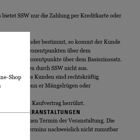
 bietet SSW nur die Zahlung per Kreditkarte oder
sen.
ng nach dem Kalender bestimmt, so kommt der Kunde
n i. H. v. 5 Prozentpunkten über dem
orderungen 9 Prozentpunkte über dem Basiszinssatz.
erzugsschäden durch SSW nicht aus.
ansprüche des Kunden sind rechtskräftig
line-Shop
n
berechtigt, wenn er Mängelrügen oder
s demselben Kaufvertrag herrührt.
ETS FÜR VERANSTALTUNGEN
eit für den neuen Termin der Veranstaltung. Die
verlegten Termins nachweislich nicht zumutbar