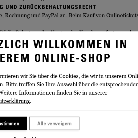
NG UND ZURÜCKBEHALTUNGSRECHT
te, Rechnung und PayPal an. Beim Kauf von Onlinetickets
SSW die Belastung des Kontos des Kunden sofort veranlas
ZLICH WILLKOMMEN IN
mit Vertragsschluss fällig. Ist die Fälligkeit der Zahlu
In diesem Fall hat er der SSW für das Jahr Verzugszinse
EREM ONLINE-SHOP
Verbraucher beteiligt, beträgt der Zinssatz für Entgeltf
n Verzugszinsen schließt die Geltendmachung weiterer V
orderungen der SSW aufzurechnen, es sei denn, die Gegen
rmieren wir Sie über die Cookies, die wir in unserem On
. Bitte treffen Sie Ihre Auswahl über die entsprechende
ur Aufrechnung gegenüber den Forderungen der SSW auch 
Weitere Informationen finden Sie in unserer
end macht.
utzerklärung
.
ungsrecht nur dann ausüben, wenn sein Gegenanspruch au
ALTUNGEN, UMTAUSCH UND RÜCKGABE VON TICK
ten die Tickets der verlegten Veranstaltung ihre Gültigk
zustimmen
Alle verweigern
olgt nur, wenn dem Kunden die Wahrnehmung des neuen, 
eranstaltung zu vertreten hat.