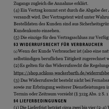
Zugangs zugleich die Annahme erklärt.
(4) Ein Vertrag kommt erst durch die Abgabe de
versandt wird. Der Vertragstext wird unter Wahr
Bestelldaten des Kunden sind aus Sicherheitsgrü
Kundenkonto einsehen.
(5) Die einzige für den Vertragsschluss zur Verfü
§3 WIDERRUFSRECHT FÜR VERBRAUCHER
Wenn der Kunde Verbraucher ist (also eine natü
(1)
selbständigen beruflichen Tätigkeit zugerechnet
(2)
Es gelten für das Widerrufsrecht die Regelung
https://shop.schloss-wackerbarth.de/widerrufsb
(3) Das Widerrufsrecht besteht nicht bei Fernab
sowie zur Erbringung weiterer Dienstleistungen 
Termin oder Zeitraum vorsieht (§ 312g Abs. 2 S. 1 
§4 LIEFERBEDINGUNGEN
(1) Die Lieferfrist beträgt circa zwei bis vier (2