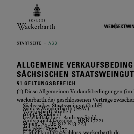
Zurück zur Startseite vom Online
WEIN
SEKT
WIN
STARTSEITE
AGB
ALLGEMEINE VERKAUFSBEDING
SÄCHSISCHEN STAATSWEINGUT
§1 GELTUNGSBEREICH
(1) Diese Allgemeinen Verkaufsbedingungen (im F
wackerbarth.de/ geschlossenen Verträge zwische
Sächsisches Staatsweingut GmbH
Schloss Wackerbarth (SSW)
Wackerbarthstraße 1
01445 Radebeul
Geschäftsführer: Andreas Stuhl
Amtsgericht Dresden - HRB 17221
Steuer-Nr. DE 812 813 223
Tel 0351 8955 0
Fax 0351 8955 150
E-Mail kontakt@schloss-wackerbarth.de