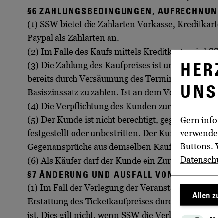
§6 ZAHLUNGSBEDINGUNGEN, AUFRECHNU
(1) SSW bietet die Zahlarten Vorkasse, Kreditkar
Paypal als Zahlarten an.
(2) Im Falle des Kaufs mittels Kreditkarte wird 
HER
(3) Die Zahlung des Kaufpreises ist unmittelbar 
bereits durch Versäumung des Termins in Verzug. 
UNS
Basiszinssatz zu zahlen. Ist an dem Vertrag kein 
(4) Die Verpflichtung des Kunden zur Zahlung vo
(5) Der Kunde ist nicht berechtigt, gegenüber F
Gern info
verwenden
festgestellt oder unbestritten. Der Kunde ist z
Buttons. 
Gegenansprüche aus demselben Kaufvertrag gelt
Datensch
(6) Als Käufer darf der Kunde ein Zurückbehalt
§7 ÄNDERUNG UND AUSFALL VON VERANST
(1) Im Fall der Verlegung der Veranstaltung behal
Allen 
Erstattung des Ticketkaufpreises durch SSW erf
ist. Dies gilt nicht, wenn SSW die Verlegung der V