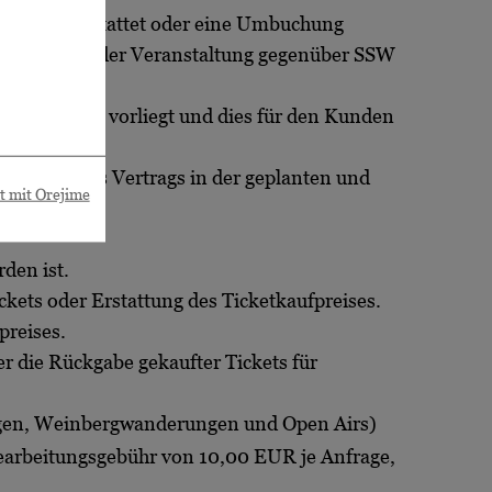
kaufpreis erstattet oder eine Umbuchung
en Ausfall der Veranstaltung gegenüber SSW
htiger Grund vorliegt und dies für den Kunden
rfüllung des Vertrags in der geplanten und
rt mit Orejime
rden ist.
kets oder Erstattung des Ticketkaufpreises.
preises.
r die Rückgabe gekaufter Tickets für
ngen, Weinbergwanderungen und Open Airs)
Bearbeitungsgebühr von 10,00 EUR je Anfrage,