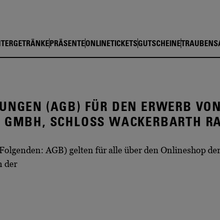
shop Schloss Wackerbarth
TERGETRÄNKE
PRÄSENTE
ONLINETICKETS
GUTSCHEINE
TRAUBENS
UNGEN (AGB) FÜR DEN ERWERB VO
 GMBH, SCHLOSS WACKERBARTH R
olgenden: AGB) gelten für alle über den Onlineshop der
n der